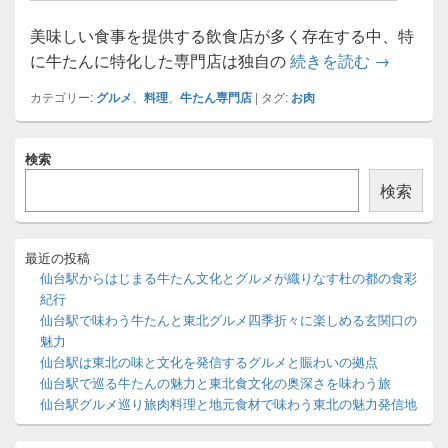
美味しい食事を提供する飲食店が多く存在する中、特
牛たん専
に牛たんに特化した専門店は独自の
続きを読む
→
カテゴリー:
グルメ
、
料理
、
牛たん専門店
|
タグ:
お肉
メ
検索
イ
ン
検索
サ
イ
ド
バ
最近の投稿
ー
仙台駅からはじまる牛たん文化とグルメが織りなす杜の都の食彩
ウ
紀行
ィ
仙台駅で味わう牛たんと東北グルメ四季折々に楽しめる玄関口の
ジ
魅力
ェ
ッ
仙台駅は東北の味と文化を発信するグルメと賑わいの拠点
ト
仙台駅で巡る牛たんの魅力と東北食文化の奥深さを味わう旅
エ
仙台駅グルメ巡り旅肉料理と地元食材で味わう東北の魅力発信地
リ
ア