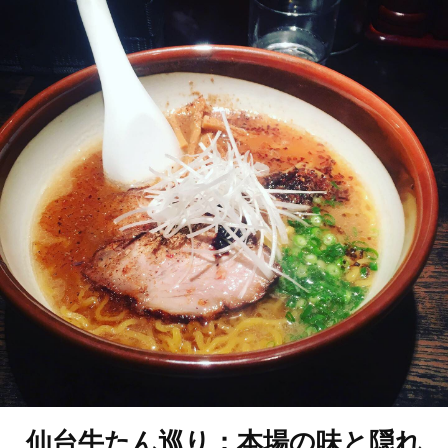
仙台牛たん巡り：本場の味と隠れ