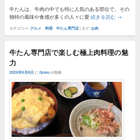
牛たんは、牛肉の中でも特に人気のある部位で、その
牛たん専
独特の風味や食感が多くの人々に愛
続きを読む
→
カテゴリー:
グルメ
、
料理
、
牛たん専門店
|
タグ:
お肉
牛たん専門店で楽しむ極上肉料理の魅
力
2025年5月9日
に
Grato
が投稿