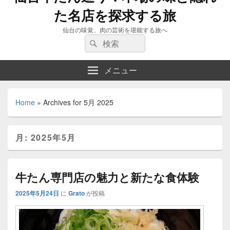
た名店を探求する旅
仙台の味覚、肉の芸術を堪能する旅へ
検
検
索:
索
メニュー
Home
»
Archives for 5月 2025
月:
2025年5月
牛たん専門店の魅力と新たな食体験
2025年5月24日
に
Grato
が投稿