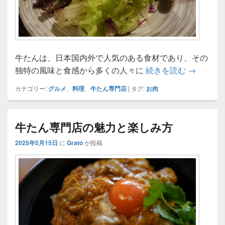
牛たんは、日本国内外で人気のある食材であり、その
牛たん専
独特の風味と食感から多くの人々に
続きを読む
→
カテゴリー:
グルメ
、
料理
、
牛たん専門店
|
タグ:
お肉
牛たん専門店の魅力と楽しみ方
2025年5月15日
に
Grato
が投稿