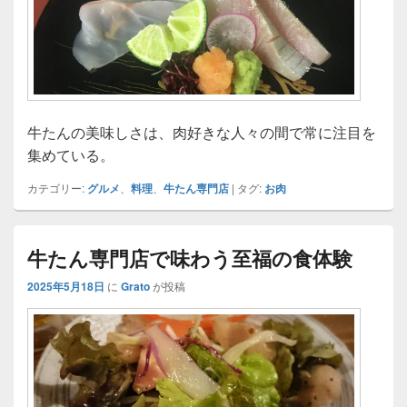
牛たんの美味しさは、肉好きな人々の間で常に注目を
集めている。
カテゴリー:
グルメ
、
料理
、
牛たん専門店
|
タグ:
お肉
牛たん専門店で味わう至福の食体験
2025年5月18日
に
Grato
が投稿