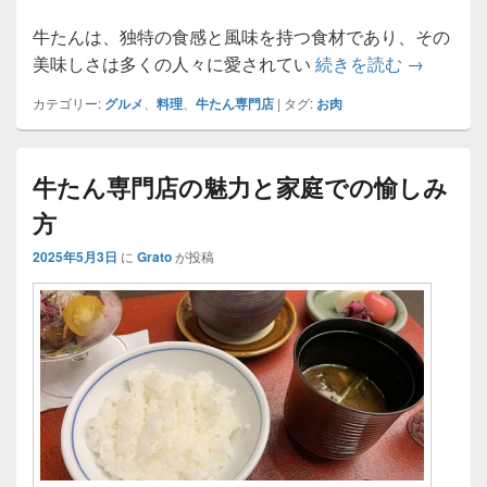
牛たんは、独特の食感と風味を持つ食材であり、その
牛たん専
美味しさは多くの人々に愛されてい
続きを読む
→
カテゴリー:
グルメ
、
料理
、
牛たん専門店
|
タグ:
お肉
牛たん専門店の魅力と家庭での愉しみ
方
2025年5月3日
に
Grato
が投稿