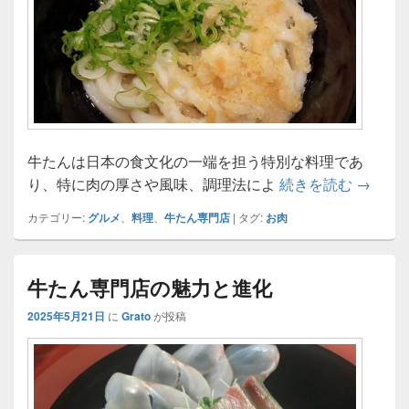
牛たんは日本の食文化の一端を担う特別な料理であ
牛たん
り、特に肉の厚さや風味、調理法によ
続きを読む
→
カテゴリー:
グルメ
、
料理
、
牛たん専門店
|
タグ:
お肉
牛たん専門店の魅力と進化
2025年5月21日
に
Grato
が投稿