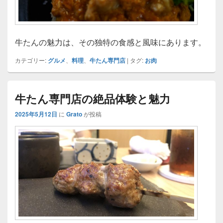
牛たんの魅力は、その独特の食感と風味にあります。
カテゴリー:
グルメ
、
料理
、
牛たん専門店
|
タグ:
お肉
牛たん専門店の絶品体験と魅力
2025年5月12日
に
Grato
が投稿