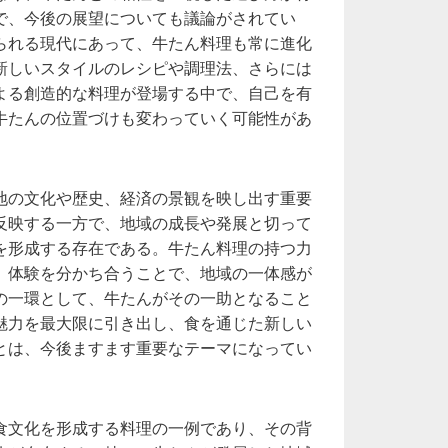
で、今後の展望についても議論がされてい
られる現代にあって、牛たん料理も常に進化
新しいスタイルのレシピや調理法、さらには
よる創造的な料理が登場する中で、自己を有
牛たんの位置づけも変わっていく可能性があ
地の文化や歴史、経済の景観を映し出す重要
反映する一方で、地域の成長や発展と切って
を形成する存在である。牛たん料理の持つ力
、体験を分かち合うことで、地域の一体感が
の一環として、牛たんがその一助となること
魅力を最大限に引き出し、食を通じた新しい
とは、今後ますます重要なテーマになってい
食文化を形成する料理の一例であり、その背