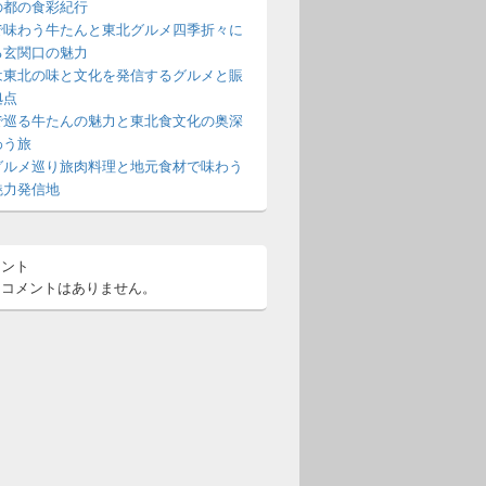
の都の食彩紀行
で味わう牛たんと東北グルメ四季折々に
る玄関口の魅力
は東北の味と文化を発信するグルメと賑
拠点
で巡る牛たんの魅力と東北食文化の奥深
わう旅
グルメ巡り旅肉料理と地元食材で味わう
魅力発信地
メント
るコメントはありません。