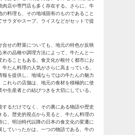
焼肉店や専門店も多く存在する。さらに、牛
他の料理も、その地域固有のものであること
てサラダやスープ、ライスなどがセットで提
。
け合せの野菜についても、地元の特色が反映
る米の品種や調理方法によって、牛たんと一
変わることもある。食文化が根付く都市にお
、牛たん料理の人気がさらに高まっている。
情報を提供し、地域ならではの牛たんの魅力
。これらの店舗は、地元の食材を積極的に使
業や生産者との結びつきを大切にしている。
能するだけでなく、その裏にある物語や歴史
きる。歴史的視点から見ると、牛たん料理の
特に、明治時代以降の日本の食文化の変遷に
展していったかは、一つの物語である。牛の