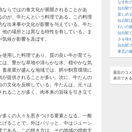
なす杜
ジ
仙台駅
地ならではの食文化が展開されることがあ
ェ
楽しめ
ッ
るのが、牛たんという料理である。この料理
仙台駅
ト
的な出来事や文化が影響を与えている。牛た
エ
わいの
、他の場所とは異なる特性を有している。ま
リ
仙台駅
ア
や気候が影響を及ぼす。
さを味
仙台駅
東北の
を使用した料理であり、質の良い牛が育てら
には、豊かな草地や清らかな水、穏やかな気
、畜産業が盛んな地域では、餌や飼育環境に
最近のコ
肉が提供されることが多い。次に、牛たんの
表示でき
自の文化を反映している。牛たんは、元々は
されることが多く、肉本来の旨味を引き立て
が多くの人々を惹きつける要素となる。一般
上げることで、外はパリッと、中はジューシ
要である。この焼き方は、その地域の焼肉文