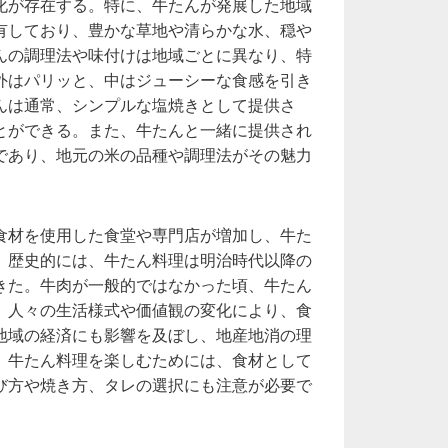
化が存在する。特に、牛たんが発展した地域
有しており、豊かな草地や清らかな水、穏や
んの調理法や味付けは地域ごとに異なり、特
外はパリッと、中はジューシーな食感を引き
んは通常、シンプルな塩焼きとして提供さ
とができる。また、牛たんと一緒に提供され
であり、地元の米の品種や調理法がその魅力
食材を使用した食堂や専門店が増加し、牛た
。歴史的には、牛たん料理は明治時代以降の
きた。牛肉が一般的ではなかった頃、牛たん
、人々の生活様式や価値観の変化により、食
地域の経済にも影響を及ぼし、地産地消の理
。牛たん料理を楽しむためには、食材として
び方や焼き方、タレの選択にも注意が必要で