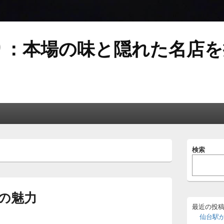
り：本場の味と隠れた名店を
メ
検索
イ
ン
サ
イ
ド
の魅力
バ
ー
最近の投
ウ
仙台駅
ィ