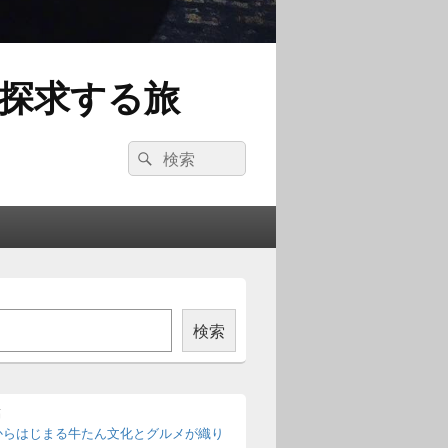
探求する旅
検
検
索:
索
検索
稿
からはじまる牛たん文化とグルメが織り