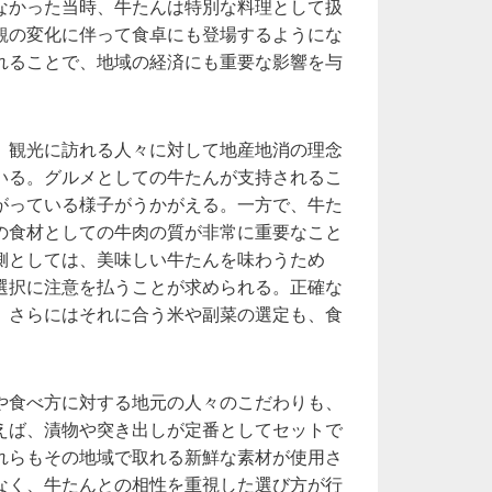
なかった当時、牛たんは特別な料理として扱
観の変化に伴って食卓にも登場するようにな
れることで、地域の経済にも重要な影響を与
、観光に訪れる人々に対して地産地消の理念
いる。グルメとしての牛たんが支持されるこ
がっている様子がうかがえる。一方で、牛た
の食材としての牛肉の質が非常に重要なこと
側としては、美味しい牛たんを味わうため
選択に注意を払うことが求められる。正確な
、さらにはそれに合う米や副菜の選定も、食
や食べ方に対する地元の人々のこだわりも、
えば、漬物や突き出しが定番としてセットで
れらもその地域で取れる新鮮な素材が使用さ
なく、牛たんとの相性を重視した選び方が行