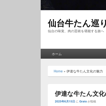
仙台牛たん巡
仙台の味覚、肉の芸術を堪能する旅へ
メ
ホーム
イ
ン
メ
Home
»
伊達な牛たん文化の魅力
ニ
ュ
ー
伊達な牛たん文化
2025年6月15日
に
Grato
が投稿